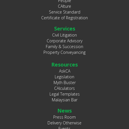
People
CAlture
Service Standard
Certificate of Registration
Services
Civil Litigation
Corporate Advisory
Family & Succession
Property Conveyancing
Resources
AskCA
Legislation
Myth Buster
CAlculators
Legal Templates
Malaysian Bar
News
Press Room
Delivery Otherwise
Events